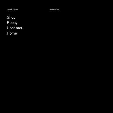
Unternehmen
Rechtliches
Shop
AGB
Rebuy
Datenschutz
Über mau
Home
Impressum
Widerrufsbelehrung
KONTAKT
SOZIALE MEDIEN
Facebook
office@mau-catapproved.com
Instagram
Tel: +43 676 7164303
Raach 15
2640 Raach am Hochgebirge
Österreich
© 2024 by mau e.U.