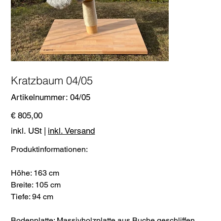
Kratzbaum 04/05
Artikelnummer:
Artikelnummer:
04/05
04/05
Preis
€ 805,00
inkl. USt
|
inkl. Versand
Produktinformationen:
Höhe: 163 cm
Breite: 105 cm
Tiefe: 94 cm
Bodenplatte: Massivholzplatte aus Buche geschliffen