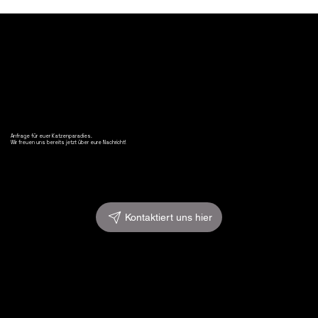
cat approveD
Anfrage für euer Katzenparadies.
Wir freuen uns bereits jetzt über eure Nachricht!
Kontaktiert uns hier