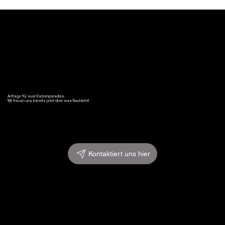
cat approveD
Anfrage für euer Katzenparadies.
Wir freuen uns bereits jetzt über eure Nachricht!
Kontaktiert uns hier