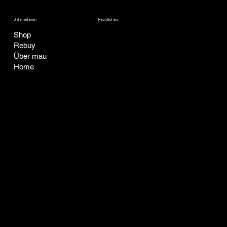
Unternehmen
Rechtliches
Shop
AGB
Rebuy
Datenschutz
Über mau
Home
Impressum
Widerrufsbelehrung
KONTAKT
SOZIALE MEDIEN
Facebook
office@mau-catapproved.com
Instagram
Tel: +43 676 7164303
Raach 15
2640 Raach am Hochgebirge
Österreich
© 2024 by mau e.U.