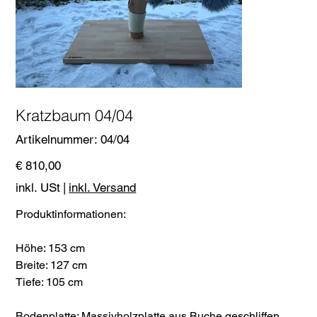
Kratzbaum 04/04
Artikelnummer:
Artikelnummer:
04/04
04/04
Preis
€ 810,00
inkl. USt
|
inkl. Versand
Produktinformationen:
Höhe: 153 cm
Breite: 127 cm
Tiefe: 105 cm
Bodenplatte: Massivholzplatte aus Buche geschliffen